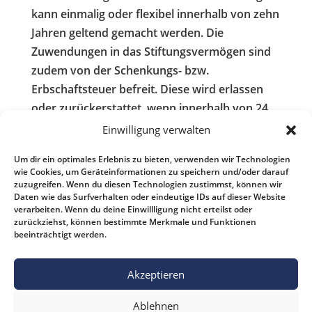
kann einmalig oder flexibel innerhalb von zehn
Jahren geltend gemacht werden. Die
Zuwendungen in das Stiftungsvermögen sind
zudem von der Schenkungs- bzw.
Erbschaftsteuer befreit. Diese wird erlassen
oder zurückerstattet, wenn innerhalb von 24
Monaten aus dem geerbten oder geschenkten
Einwilligung verwalten
Vermögen eine Zustiftung geleistet wird.
Um dir ein optimales Erlebnis zu bieten, verwenden wir Technologien
wie Cookies, um Geräteinformationen zu speichern und/oder darauf
Nehmen Sie dazu
Kontakt
mit uns auf!
zuzugreifen. Wenn du diesen Technologien zustimmst, können wir
Gern informieren und beraten wir Sie
Daten wie das Surfverhalten oder eindeutige IDs auf dieser Website
verarbeiten. Wenn du deine Einwillligung nicht erteilst oder
individuell.
zurückziehst, können bestimmte Merkmale und Funktionen
beeinträchtigt werden.
Akzeptieren
Kontakt
Impressum
Datenschutz
Ablehnen