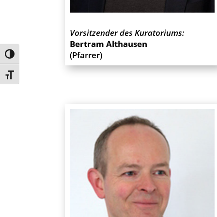
Vorsitzender des Kuratoriums:
Bertram Althausen
(Pfarrer)
Umschalten auf hohe Kontraste
Schrift vergrößern