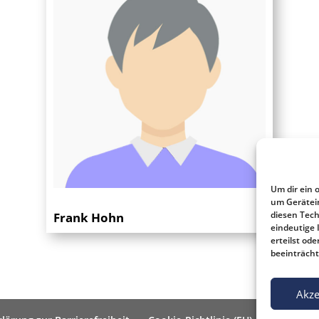
Um dir ein 
um Gerätei
diesen Tech
Frank Hohn
eindeutige 
erteilst o
beeinträcht
Akze