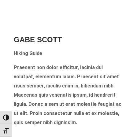
GABE SCOTT
Hiking Guide
Praesent non dolor efficitur, lacinia dui
volutpat, elementum lacus. Praesent sit amet
risus semper, iaculis enim in, bibendum nibh.
Maecenas quis venenatis ipsum, id hendrerit
ligula. Donec a sem ut erat molestie feugiat ac
ut elit. Proin consectetur nulla et ex molestie,
Umschalten auf hohe Kontraste
quis semper nibh dignissim.
Schrift vergrößern