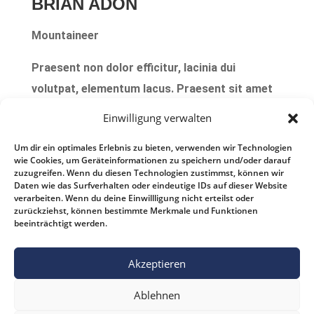
BRIAN ADON
Mountaineer
Praesent non dolor efficitur, lacinia dui
volutpat, elementum lacus. Praesent sit amet
risus semper, iaculis enim in, bibendum nibh.
Einwilligung verwalten
Maecenas quis venenatis ipsum, id hendrerit
Um dir ein optimales Erlebnis zu bieten, verwenden wir Technologien
ligula. Donec a sem ut erat molestie feugiat ac
wie Cookies, um Geräteinformationen zu speichern und/oder darauf
ut elit. Proin consectetur nulla et ex molestie,
zuzugreifen. Wenn du diesen Technologien zustimmst, können wir
Daten wie das Surfverhalten oder eindeutige IDs auf dieser Website
quis semper nibh dignissim.
verarbeiten. Wenn du deine Einwillligung nicht erteilst oder
zurückziehst, können bestimmte Merkmale und Funktionen
beeinträchtigt werden.
Akzeptieren
Kontakt
Impressum
Datenschutz
Ablehnen
Erklärung zur Barrierefreiheit